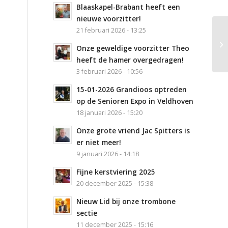
Blaaskapel-Brabant heeft een
nieuwe voorzitter!
21 februari 2026 - 13:25
Cu
Onze geweldige voorzitter Theo
S
heeft de hamer overgedragen!
3 februari 2026 - 10:56
15-01-2026 Grandioos optreden
op de Senioren Expo in Veldhoven
18 januari 2026 - 15:20
Onze grote vriend Jac Spitters is
er niet meer!
9 januari 2026 - 14:18
Fijne kerstviering 2025
20 december 2025 - 15:38
Nieuw Lid bij onze trombone
sectie
11 december 2025 - 15:16