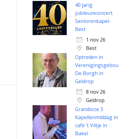
40 jarig
jubileumconcert
Seniorenkapel-
Best
1 nov 26
Best
Optreden in
Verenigingsgebouw
De Borgh in
Geldrop
8 nov 26
Geldrop
Grandioze 3
Kapellenmiddag in
café ’t Viltje in
Bakel