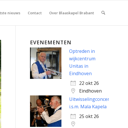
tste nieuws
Contact
Over Blaaskapel Brabant
EVENEMENTEN
Optreden in
wijkcentrum
Unitas in
Eindhoven
22 okt 26
Eindhoven
Uitwisselingconcert
i.s.m. Mala Kapela
25 okt 26