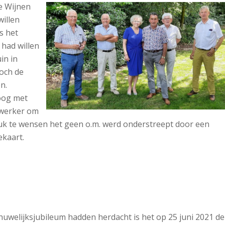
e Wijnen
willen
s het
had willen
in in
och de
n.
oog met
gwerker om
uk te wensen het geen o.m. werd onderstreept door een
ekaart.
uwelijksjubileum hadden herdacht is het op 25 juni 2021 de