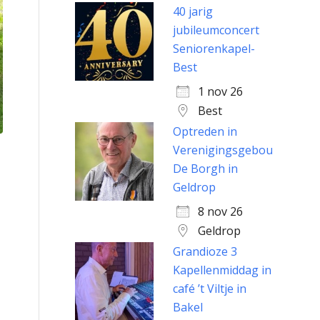
40 jarig
jubileumconcert
Seniorenkapel-
Best
1 nov 26
Best
Optreden in
Verenigingsgebouw
De Borgh in
Geldrop
8 nov 26
Geldrop
Grandioze 3
Kapellenmiddag in
café ’t Viltje in
Bakel