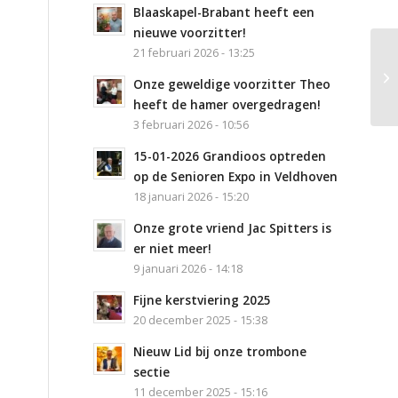
Blaaskapel-Brabant heeft een
nieuwe voorzitter!
21 februari 2026 - 13:25
1e
Onze geweldige voorzitter Theo
heeft de hamer overgedragen!
3 februari 2026 - 10:56
15-01-2026 Grandioos optreden
op de Senioren Expo in Veldhoven
18 januari 2026 - 15:20
Onze grote vriend Jac Spitters is
er niet meer!
9 januari 2026 - 14:18
Fijne kerstviering 2025
20 december 2025 - 15:38
Nieuw Lid bij onze trombone
sectie
11 december 2025 - 15:16