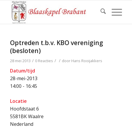
Optreden t.b.v. KBO vereniging
(besloten)
/
/
/
28 mei 2013
0 Reacties
door
Hans Rooijakkers
Datum/tijd
28-mei-2013
14:00 - 16:45
Locatie
Hoofdstaat 6
5581BK Waalre
Nederland