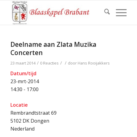
Deelname aan Zlata Muzika
Concerten
/
/
/
23 maart 2014
0 Reacties
door
Hans Rooijakkers
Datum/tijd
23-mrt-2014
14:30 - 17:00
Locatie
Rembrandtstraat 69
5102 DK Dongen
Nederland