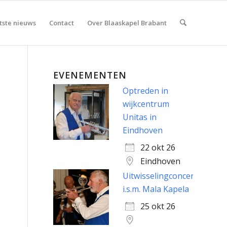
tste nieuws
Contact
Over Blaaskapel Brabant
EVENEMENTEN
Optreden in
wijkcentrum
Unitas in
Eindhoven
22 okt 26
Eindhoven
Uitwisselingconcert
i.s.m. Mala Kapela
25 okt 26