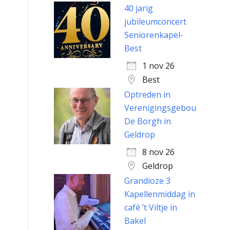
40 jarig
jubileumconcert
Seniorenkapel-
Best
1 nov 26
Best
Optreden in
Verenigingsgebouw
De Borgh in
Geldrop
8 nov 26
Geldrop
Grandioze 3
Kapellenmiddag in
café ’t Viltje in
Bakel