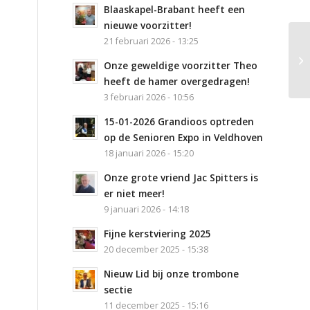
Blaaskapel-Brabant heeft een
nieuwe voorzitter!
21 februari 2026 - 13:25
Ro
Onze geweldige voorzitter Theo
heeft de hamer overgedragen!
3 februari 2026 - 10:56
15-01-2026 Grandioos optreden
op de Senioren Expo in Veldhoven
18 januari 2026 - 15:20
Onze grote vriend Jac Spitters is
er niet meer!
9 januari 2026 - 14:18
Fijne kerstviering 2025
20 december 2025 - 15:38
Nieuw Lid bij onze trombone
sectie
11 december 2025 - 15:16