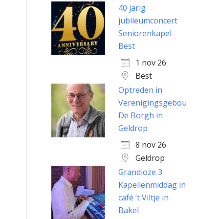
40 jarig
jubileumconcert
Seniorenkapel-
Best
1 nov 26
Best
Optreden in
Verenigingsgebouw
De Borgh in
Geldrop
8 nov 26
Geldrop
Grandioze 3
Kapellenmiddag in
café ’t Viltje in
Bakel