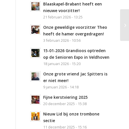
Blaaskapel-Brabant heeft een
nieuwe voorzitter!
21 februari 2026 - 13:25
Op
Onze geweldige voorzitter Theo
S
heeft de hamer overgedragen!
3 februari 2026 - 10:56
15-01-2026 Grandioos optreden
op de Senioren Expo in Veldhoven
18 januari 2026 - 15:20
Onze grote vriend Jac Spitters is
er niet meer!
9 januari 2026 - 14:18
Fijne kerstviering 2025
20 december 2025 - 15:38
Nieuw Lid bij onze trombone
sectie
11 december 2025 - 15:16