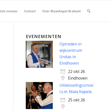
tste nieuws
Contact
Over Blaaskapel Brabant
EVENEMENTEN
Optreden in
wijkcentrum
Unitas in
Eindhoven
22 okt 26
Eindhoven
Uitwisselingconcert
i.s.m. Mala Kapela
25 okt 26