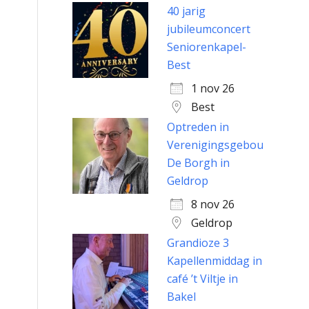
40 jarig
jubileumconcert
Seniorenkapel-
Best
1 nov 26
Best
Optreden in
Verenigingsgebouw
De Borgh in
Geldrop
8 nov 26
Geldrop
Grandioze 3
Kapellenmiddag in
café ’t Viltje in
Bakel