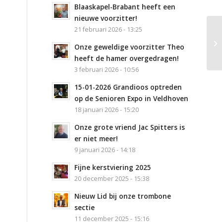
Blaaskapel-Brabant heeft een
nieuwe voorzitter!
21 februari 2026 - 13:25
Op
Onze geweldige voorzitter Theo
Ei
heeft de hamer overgedragen!
3 februari 2026 - 10:56
15-01-2026 Grandioos optreden
op de Senioren Expo in Veldhoven
18 januari 2026 - 15:20
Onze grote vriend Jac Spitters is
er niet meer!
9 januari 2026 - 14:18
Fijne kerstviering 2025
20 december 2025 - 15:38
Nieuw Lid bij onze trombone
sectie
11 december 2025 - 15:16