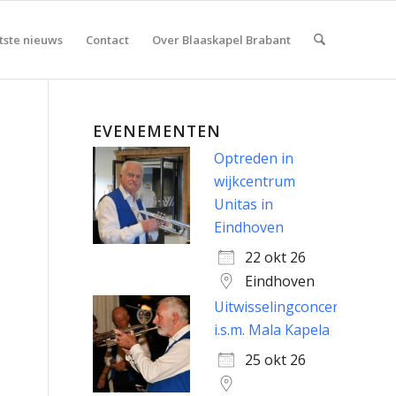
tste nieuws
Contact
Over Blaaskapel Brabant
EVENEMENTEN
Optreden in
wijkcentrum
Unitas in
Eindhoven
22 okt 26
Eindhoven
Uitwisselingconcert
i.s.m. Mala Kapela
25 okt 26